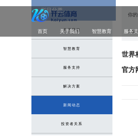
栏目分类
你的
关于我们
首页
关于我们
智慧教育
服务
34
智慧教育
世界杯
服务支持
官方
解决方案
新闻动态
投资者关系