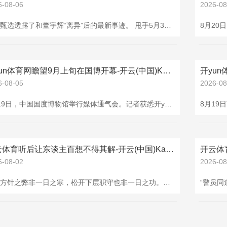
6-08-06
2026-08
东方甄选透露了和董宇辉“离异”后的最新事迹。 甩手5月31日，东方甄选2025财年收尾总营收43.92亿元，同比下滑32.7%；握续规画业务（即自营产物及直播电生意务）净溢利从2025财年上半年的耗费转正，收尾净溢利620万元，而2024财年则为净溢利2.49亿元。 由于论述技巧内出售与辉同业，若剔除与辉同业所产生的一次性开支及溢利，经治愈净溢利由1.042亿元同比加多30%至1.354亿元。 “东方甄选确立三年来，照实资格多样风风雨雨，本周出现了两个传言，导致咱们股价出现颤动，今天（8月22
开yun体育网瞻望9月上旬在国博开幕-开云(中国)Kaiyun·体育官方网站-登录入口
6-08-05
2026-08
8月19日，中国国度博物馆举行媒体通气会。记者获悉开yun体育网，国度博物馆将鉴别在北京、香港与酌量单元集中垄断“国外友东说念主与中国抗战——顾忌中国东说念主民抗日干戈暨宇宙反法西斯干戈奏凯80周年”专题展和“万众一心 帮衬和平——顾忌抗战奏凯八十周年展览”。 “国外友东说念主与中国抗战——顾忌中国东说念主民抗日干戈暨宇宙反法西斯干戈奏凯80周年”专题展被列入2025年度国博“国度展览”规画，通过“报说念·发声”“军事·斗争”“救护·医疗”“援手·捐赠”四个单元，系统展示抗日干戈中那些逾越种族
开云体育听后让东谈主百想不得其解-开云(中国)Kaiyun·体育官方网站-登录入口
6-08-02
2026-08
体式方针之弊非一日之寒，松开下层职守也非一日之功。一又友在单元是又名中层干部，近日向笔者衔恨：单元要召开半年管事会开云体育，条件各科室在陈述管事时除了纸质件外，必须制作PPT同期播放。听后让东谈主百想不得其解，一个例会为什么非要制作PPT？难谈笔墨材料无法准确表意？ \n 无颠倒偶，笔者前不久发现某单元改革了一项管事机制，经过现实期骗并赢得一定奏效，上司机关想日出不穷，条件该单元陈述后果时须进行舞台场景再现。另外一家省级机关组织全省员工诗歌创作比赛，但凡入围作品均要上台对本色进行景色演绎……凡