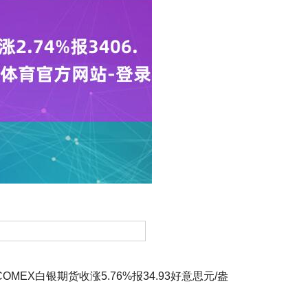
MEX白银期货收涨5.76%报34.93好意思元/盎