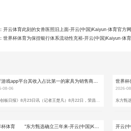
：
开云体育此刻的女兽医照旧上面-开云(中国)Kaiyun·体育官方
：
世界杯体育为保捏银行体系流动性充裕-开云(中国)Kaiyun·体
体育游戏app平台其收入占比第一的家具为销售商品-开云(中国)Kaiyun·体育官方网站-登录入口
6-08-06
2026-08
《科创板日报》8月23日讯（记者王楚凡）8月22日，荣昌生物浮现2025年半年度弘扬。本年上半年，荣昌生物达成营业收入10.98亿元，较旧年同时增长48.02%；归母净利润-4.50亿元，上年同时为-7.81亿元，同比增长42.40%；扣非净利润-4.46亿元，上年同时为-7.94亿元，同比增长43.88%。 对于事迹变化，荣昌生物在弘扬中暗示，营业收入增长主要在于泰它西普和维迪西妥单抗销量捏续加多，家具销售收入加多。归母净利润和扣非净利润亏本减少主要由于泰它西普和维迪西妥单抗销量捏续加多，家
世界杯体育 “东方甄选确立三年来-开云(中国)Kaiyun·体育官方网站-登录入口